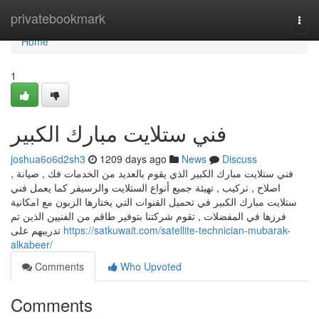
Home
privatebookmark
Togg
navi
Home
1
فني ستلايت مبارك الكبير
joshua6o6d2sh3
1209 days ago
News
Discuss
فني ستلايت مبارك الكبير الذي يقوم بالعديد من الخدمات فك , صيانة ,
اصلاح , تركيب , تهيئة جميع أنواع الستلايت والرسيفر كما يعمل فني
ستلايت مبارك الكبير في تحميل القنوات التي يختارها الزبون مع امكانية
فرزها في المفضلات , تقوم شركتنا بتوفير طاقم من الفنيين الذين تم
تدريبهم على
https://satkuwait.com/satellite-technician-mubarak-
alkabeer/
Comments
Who Upvoted
Comments