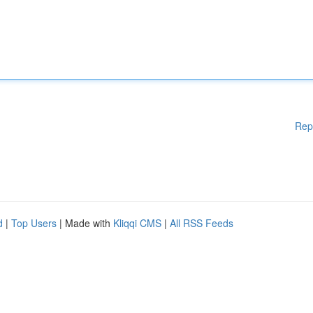
Rep
d
|
Top Users
| Made with
Kliqqi CMS
|
All RSS Feeds