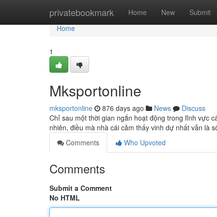
Home
privatebookmark
Home
New
Submit
Home
1
Mksportonline
mksportonline
876 days ago
News
Discuss
Chỉ sau một thời gian ngắn hoạt động trong lĩnh vực 
nhiên, điều mà nhà cái cảm thấy vinh dự nhất vẫn là s
Comments
Who Upvoted
Comments
Submit a Comment
No HTML