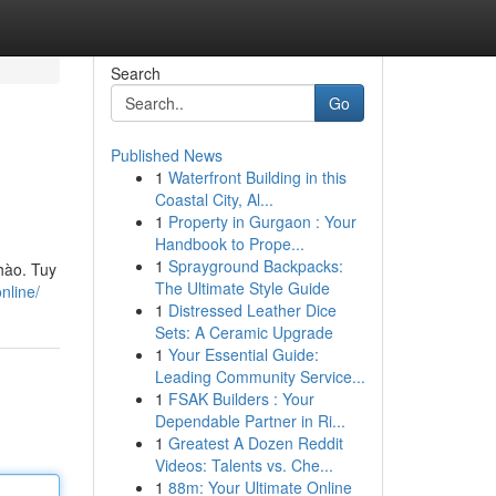
Search
Go
Published News
1
Waterfront Building in this
Coastal City, Al...
1
Property in Gurgaon : Your
Handbook to Prope...
1
Sprayground Backpacks:
hào. Tuy
The Ultimate Style Guide
nline/
1
Distressed Leather Dice
Sets: A Ceramic Upgrade
1
Your Essential Guide:
Leading Community Service...
1
FSAK Builders : Your
Dependable Partner in Ri...
1
Greatest A Dozen Reddit
Videos: Talents vs. Che...
1
88m: Your Ultimate Online