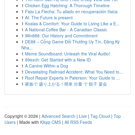
1
Chicken Egg Hatching: A Thorough Timeline
1
Fisio La Flecha: Tu aliado en recuperación física
1
AI: The Future is present
1
Koalas & Comfort: Your Guide to Living Like a E...
1
A National Coffee Bar - A Canadian Classic
1
Win888: Our History and Commitment
1
DE88 – Cổng Game Đổi Thưởng Uy Tín, Đăng Ký
Nha...
1
Meme Soundboard: Unleash the Viral Audio!
1
99exch: Get Started with a New ID
1
A Canine Within a Dog
1
Devastating Railroad Accident: What You Need to...
1
Roof Repair Experts in Paterson: Your Guide to ...
1
家族で 盛り上がる！簡単 分量 で 餃子 宴会
Copyright © 2026 |
Advanced Search
|
Live
|
Tag Cloud
|
Top
Users
| Made with
Kliqqi CMS
|
All RSS Feeds