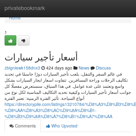
Home
privatebookmark
Home
1
أسعار تأجير سيارات
zbigniewk158dnx3
424 days ago
News
Discuss
في عالم السفر والتنقل، يلعب تأجير السيارات دورًا حاسمًا في تحديد
تكاليف الرحلات وراحة المسافرين. تتفاوت اسعار ايجار السيارات بشكل
واسع وتعتمد على عدة عوامل. في هذا السياق، سنستعرض مفصلًا كل
جوانب أسعار تأجير السيارات وكيفية تحديد التكاليف المناسبة لكل نوع من
أنواع السياحة. تأثير الفترة الزمنية: تعتبر الفترة
https://directorypile.com/listings13210784/%D8%A3%D8%B3%
%D8%AA%D8%A3%D8%AC%D9%8A%D8%B1-
%D8%B3%D9%8A%D8%A7%D8%B1%D8%A7%D8%AA
Comments
Who Upvoted