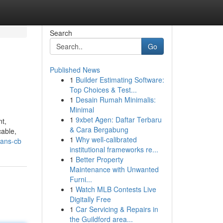
Search
Go
Published News
1
Builder Estimating Software:
Top Choices & Test...
1
Desain Rumah Minimalis:
Minimal
1
9xbet Agen: Daftar Terbaru
nt,
& Cara Bergabung
cable,
1
Why well-calibrated
sans-cb
institutional frameworks re...
1
Better Property
Maintenance with Unwanted
Furni...
1
Watch MLB Contests Live
Digitally Free
1
Car Servicing & Repairs in
the Guildford area...