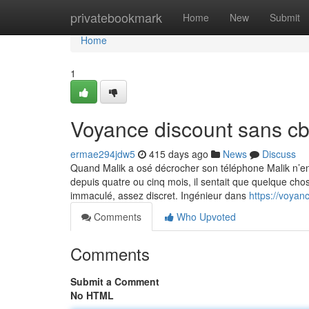
Home
privatebookmark
Home
New
Submit
Home
1
Voyance discount sans c
ermae294jdw5
415 days ago
News
Discuss
Quand Malik a osé décrocher son téléphone Malik n’en 
depuis quatre ou cinq mois, il sentait que quelque chose
immaculé, assez discret. Ingénieur dans
https://voya
Comments
Who Upvoted
Comments
Submit a Comment
No HTML