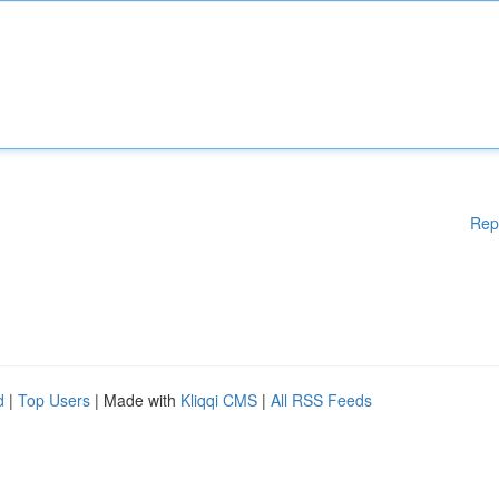
Rep
d
|
Top Users
| Made with
Kliqqi CMS
|
All RSS Feeds