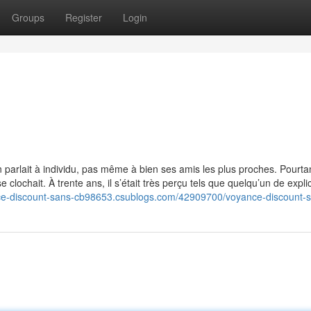
Groups
Register
Login
b
parlait à individu, pas même à bien ses amis les plus proches. Pourta
 clochait. À trente ans, il s’était très perçu tels que quelqu’un de expli
nce-discount-sans-cb98653.csublogs.com/42909700/voyance-discount-