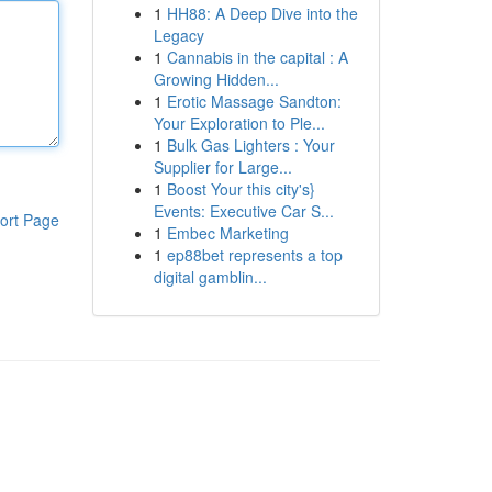
1
HH88: A Deep Dive into the
Legacy
1
Cannabis in the capital : A
Growing Hidden...
1
Erotic Massage Sandton:
Your Exploration to Ple...
1
Bulk Gas Lighters : Your
Supplier for Large...
1
Boost Your this city's}
Events: Executive Car S...
ort Page
1
Embec Marketing
1
ep88bet represents a top
digital gamblin...