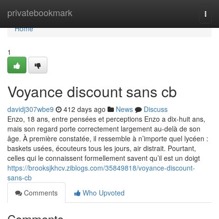
Home
privatebookmark
Togg
navi
Home
1
Voyance discount sans cb
davidj307wbe9
412 days ago
News
Discuss
Enzo, 18 ans, entre pensées et perceptions Enzo a dix-huit ans,
mais son regard porte correctement largement au-delà de son
âge. À première constatée, il ressemble à n’importe quel lycéen :
baskets usées, écouteurs tous les jours, air distrait. Pourtant,
celles qui le connaissent formellement savent qu’il est un doigt
https://brooksjkhcv.ziblogs.com/35849818/voyance-discount-
sans-cb
Comments
Who Upvoted
Comments