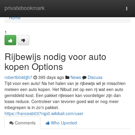
Home
privatebookmark
Togg
navi
Home
1
Rijbewijs nodig voor auto
kopen Options
robertb046jjh7
395 days ago
News
Discuss
Tijd voor een auto! Na het halen van je rijbewijs wil je misschien
meteen een auto kopen. Het Nibud zet op een rij wat een auto
gemiddeld kost. Een pakket rijlessen kan voordeliger zijn dan
losse reduce. Controleer van tevoren goed wat er nog meer
inbegrepen is in zo’n pakket.
https://francesb037rqp0.wikikali.com/user
Comments
Who Upvoted