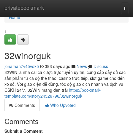
Home
privatebookmark
Togg
navi
Home
1
32winorguk
jonathan7v45vdk5
393 days ago
News
Discuss
32WIN là nhà cái cá cược trực tuyến uy tín, cung cấp đầy đủ các
sản phẩm từ cá độ thể thao, casino trực tiếp, slot game cho đến
xổ số. Với giao diện dễ dùng, tốc độ giao dịch nhanh và dịch vụ
CSKH 24/7, 32WIN mang đến trải
https://bookmark-
template.com/story24526796/32winorguk
Comments
Who Upvoted
Comments
Submit a Comment