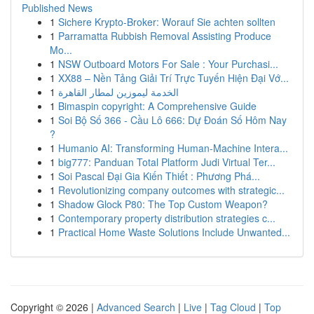
Published News
1
Sichere Krypto-Broker: Worauf Sie achten sollten
1
Parramatta Rubbish Removal Assisting Produce
Mo...
1
NSW Outboard Motors For Sale : Your Purchasi...
1
XX88 – Nền Tảng Giải Trí Trực Tuyến Hiện Đại Vớ...
1
الخدمة ليموزين لمطار القاهرة
1
Bimaspin copyright: A Comprehensive Guide
1
Soi Bộ Số 366 - Cầu Lô 666: Dự Đoán Số Hôm Nay
?
1
Humanio AI: Transforming Human-Machine Intera...
1
big777: Panduan Total Platform Judi Virtual Ter...
1
Soi Pascal Đại Gia Kiến Thiết : Phương Phá...
1
Revolutionizing company outcomes with strategic...
1
Shadow Glock P80: The Top Custom Weapon?
1
Contemporary property distribution strategies c...
1
Practical Home Waste Solutions Include Unwanted...
Copyright © 2026 |
Advanced Search
|
Live
|
Tag Cloud
|
Top