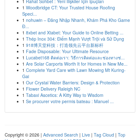
1
Rahat Sohbet : Yeni İlişkiler İçin İpuçları
1
Woodbridge CT: Your Trusted House Roofing
Speci...
1
nohuwin – Đăng Nhập Nhanh, Khám Phá Kho Game
Đ...
1
8xbet and Xtabet: Your Guide to Online Betting ...
1
Thép Inox 304: Điểm Mạnh Vượt Trội và Sử Dụng
1
918博天堂科技：打造领先云平台新标杆
1
Fade Disposable: Your Ultimate Resource
1
Lucabet168 ติดต่อเรา: วิธีการติดต่อและช่องทางช่...
1
Are Solar Carports Worth It for Homes in New Me...
1
Complete Yard Care with Lawn Mowing Mt Kuring-
Gai
1
Our Crystal Water Barriers: Design & Protection
1
Flower Delivery Raleigh NC
1
Tabaxi Ascetics: A Kitty Way to Wisdom
1
Se procurer votre permis bateau : Manuel ...
Copyright © 2026 |
Advanced Search
|
Live
|
Tag Cloud
|
Top