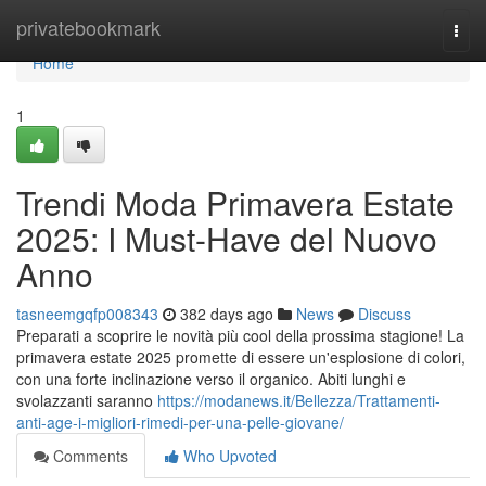
Home
privatebookmark
Togg
navi
Home
1
Trendi Moda Primavera Estate
2025: I Must-Have del Nuovo
Anno
tasneemgqfp008343
382 days ago
News
Discuss
Preparati a scoprire le novità più cool della prossima stagione! La
primavera estate 2025 promette di essere un'esplosione di colori,
con una forte inclinazione verso il organico. Abiti lunghi e
svolazzanti saranno
https://modanews.it/Bellezza/Trattamenti-
anti-age-i-migliori-rimedi-per-una-pelle-giovane/
Comments
Who Upvoted