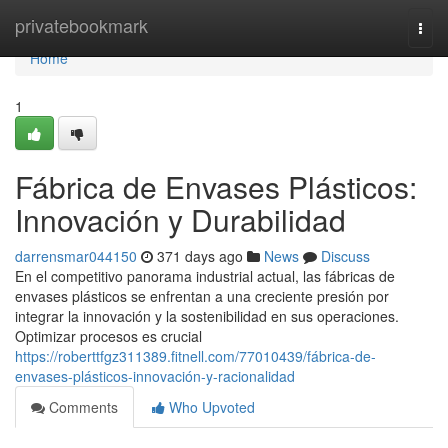
Home
privatebookmark
Togg
navi
Home
1
Fábrica de Envases Plásticos:
Innovación y Durabilidad
darrensmar044150
371 days ago
News
Discuss
En el competitivo panorama industrial actual, las fábricas de
envases plásticos se enfrentan a una creciente presión por
integrar la innovación y la sostenibilidad en sus operaciones.
Optimizar procesos es crucial
https://roberttfgz311389.fitnell.com/77010439/fábrica-de-
envases-plásticos-innovación-y-racionalidad
Comments
Who Upvoted