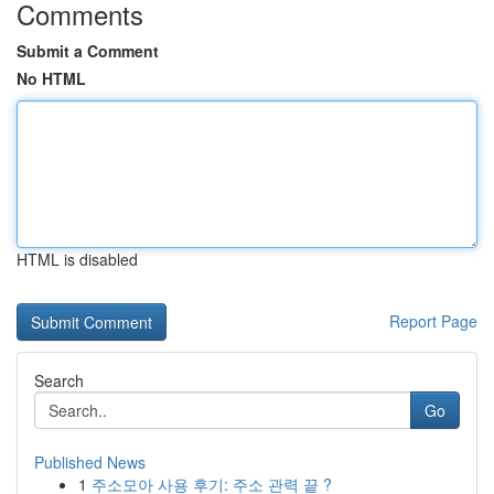
Comments
Submit a Comment
No HTML
HTML is disabled
Report Page
Search
Go
Published News
1
주소모아 사용 후기: 주소 관력 끝 ?