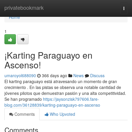
Home
privatebookmark
Togg
navi
Home
1
¡Karting Paraguayo en
Ascenso!
umaroyol688090
366 days ago
News
Discuss
El karting paraguayo está atravesando un momento de gran
crecimiento . En las pistas se observa una notable cantidad de
jóvenes pilotos que demuestran pasión y una alta competitividad.
Se han programado
https://jaysonzisk797606.fare-
blog.com/36128839/karting-paraguayo-en-ascenso
Comments
Who Upvoted
Comments