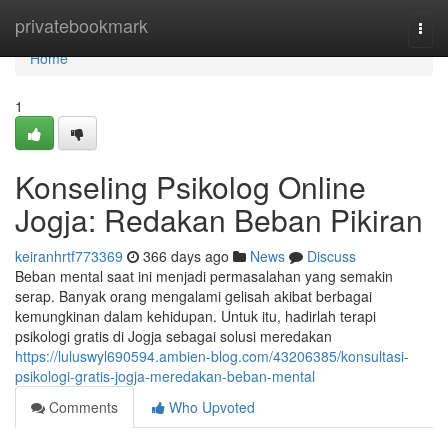
Home
privatebookmark
Togg
navi
Home
1
Konseling Psikolog Online
Jogja: Redakan Beban Pikiran
keiranhrtf773369
366 days ago
News
Discuss
Beban mental saat ini menjadi permasalahan yang semakin
serap. Banyak orang mengalami gelisah akibat berbagai
kemungkinan dalam kehidupan. Untuk itu, hadirlah terapi
psikologi gratis di Jogja sebagai solusi meredakan
https://luluswyl690594.ambien-blog.com/43206385/konsultasi-
psikologi-gratis-jogja-meredakan-beban-mental
Comments
Who Upvoted