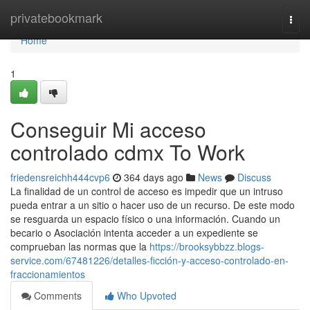
Home
privatebookmark
Togg
navi
Home
1
Conseguir Mi acceso
controlado cdmx To Work
friedensreichh444cvp6
364 days ago
News
Discuss
La finalidad de un control de acceso es impedir que un intruso
pueda entrar a un sitio o hacer uso de un recurso. De este modo
se resguarda un espacio físico o una información. Cuando un
becario o Asociación intenta acceder a un expediente se
comprueban las normas que la
https://brooksybbzz.blogs-
service.com/67481226/detalles-ficción-y-acceso-controlado-en-
fraccionamientos
Comments
Who Upvoted