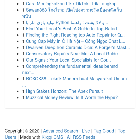
1
Cara Meningkatkan Like TikTok: Trik Lengkap ...
1
Sawan888 โกงไหม: เปิดโปงความจริงเบื้องหลังเว็บ
พนัน
1
تولید بازی مار با Python و لاک‌پشت : راهنما...
1
Find Your Local 's Best: A Guide to Top-Rated...
1
Finding the Right Reading top Auto Repair for Q...
1
Cung Cấp Máy In Ở Hà Nội – Công Ngọc Chất L...
1
Dwarven Deep Iron Ceramic Dice: A Forger's Mast...
1
Conservatory Repairs Near Me: A Local Guide
1
Our Signs : Your Local Specialists for Cor...
1
Comprehending the fundamental ideas behind
next...
1
ROKOK88: Teknik Modern buat Masyarakat Umum
...
1
High Stakes Horizon: The Apex Pursuit
1
Muzzical Money Review: Is It Worth the Hype?
Copyright © 2026 |
Advanced Search
|
Live
|
Tag Cloud
|
Top
Users
| Made with
Kliqqi CMS
|
All RSS Feeds