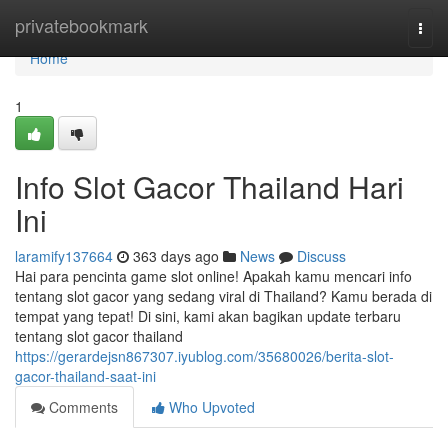
Home
privatebookmark
Togg
navi
Home
1
Info Slot Gacor Thailand Hari
Ini
laramify137664
363 days ago
News
Discuss
Hai para pencinta game slot online! Apakah kamu mencari info
tentang slot gacor yang sedang viral di Thailand? Kamu berada di
tempat yang tepat! Di sini, kami akan bagikan update terbaru
tentang slot gacor thailand
https://gerardejsn867307.iyublog.com/35680026/berita-slot-
gacor-thailand-saat-ini
Comments
Who Upvoted