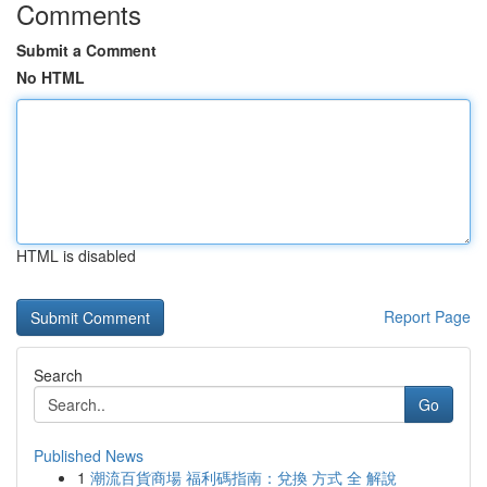
Comments
Submit a Comment
No HTML
HTML is disabled
Report Page
Search
Go
Published News
1
潮流百貨商場 福利碼指南：兌換 方式 全 解說