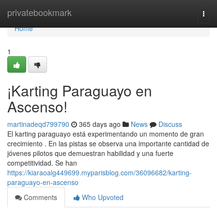
Home
privatebookmark
Togg
navi
Home
1
¡Karting Paraguayo en
Ascenso!
martinadeqd799790
365 days ago
News
Discuss
El karting paraguayo está experimentando un momento de gran
crecimiento . En las pistas se observa una importante cantidad de
jóvenes pilotos que demuestran habilidad y una fuerte
competitividad. Se han
https://kiaraoalg449699.myparisblog.com/36096682/karting-
paraguayo-en-ascenso
Comments
Who Upvoted