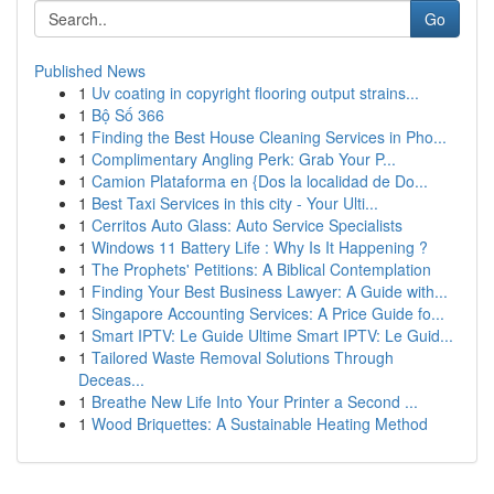
Go
Published News
1
Uv coating in copyright flooring output strains...
1
Bộ Số 366
1
Finding the Best House Cleaning Services in Pho...
1
Complimentary Angling Perk: Grab Your P...
1
Camion Plataforma en {Dos la localidad de Do...
1
Best Taxi Services in this city - Your Ulti...
1
Cerritos Auto Glass: Auto Service Specialists
1
Windows 11 Battery Life : Why Is It Happening ?
1
The Prophets' Petitions: A Biblical Contemplation
1
Finding Your Best Business Lawyer: A Guide with...
1
Singapore Accounting Services: A Price Guide fo...
1
Smart IPTV: Le Guide Ultime Smart IPTV: Le Guid...
1
Tailored Waste Removal Solutions Through
Deceas...
1
Breathe New Life Into Your Printer a Second ...
1
Wood Briquettes: A Sustainable Heating Method