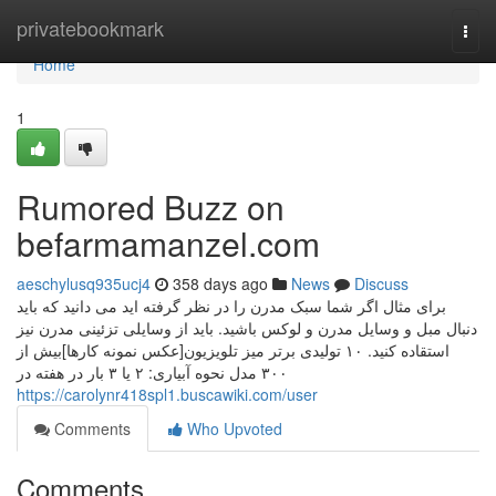
Home
privatebookmark
Togg
navi
Home
1
Rumored Buzz on
befarmamanzel.com
aeschylusq935ucj4
358 days ago
News
Discuss
برای مثال اگر شما سبک مدرن را در نظر گرفته اید می دانید که باید
دنبال مبل و وسایل مدرن و لوکس باشید. باید از وسایلی تزئینی مدرن نیز
استقاده کنید. ۱۰ تولیدی برتر میز تلویزیون[عکس نمونه کارها]بیش از
۳۰۰ مدل نحوه آبیاری: ۲ یا ۳ بار در هفته در
https://carolynr418spl1.buscawiki.com/user
Comments
Who Upvoted
Comments