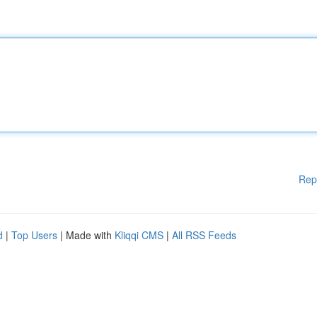
Rep
d
|
Top Users
| Made with
Kliqqi CMS
|
All RSS Feeds