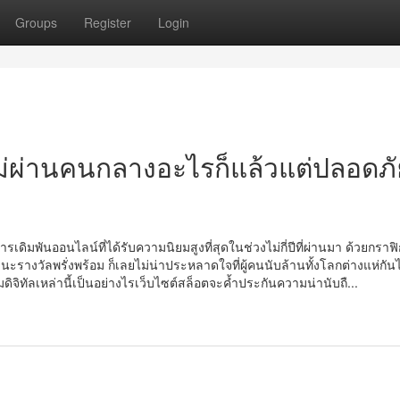
Groups
Register
Login
ไม่ผ่านคนกลางอะไรก็แล้วแต่ปลอดภั
ดิมพันออนไลน์ที่ได้รับความนิยมสูงที่สุดในช่วงไม่กี่ปีที่ผ่านมา ด้วยกราฟิกท
างวัลพรั่งพร้อม ก็เลยไม่น่าประหลาดใจที่ผู้คนนับล้านทั้งโลกต่างแห่กันไ
กมดิจิทัลเหล่านี้เป็นอย่างไรเว็บไซต์สล็อตจะค้ำประกันความน่านับถื...