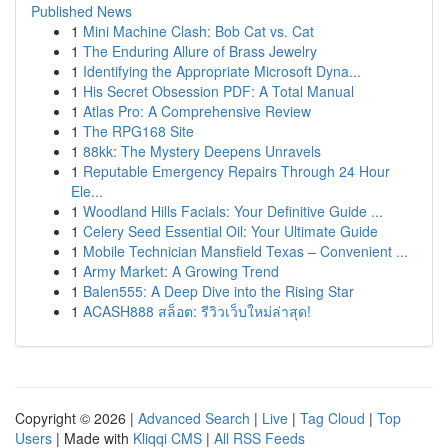
Published News
1
Mini Machine Clash: Bob Cat vs. Cat
1
The Enduring Allure of Brass Jewelry
1
Identifying the Appropriate Microsoft Dyna...
1
His Secret Obsession PDF: A Total Manual
1
Atlas Pro: A Comprehensive Review
1
The RPG168 Site
1
88kk: The Mystery Deepens Unravels
1
Reputable Emergency Repairs Through 24 Hour
Ele...
1
Woodland Hills Facials: Your Definitive Guide ...
1
Celery Seed Essential Oil: Your Ultimate Guide
1
Mobile Technician Mansfield Texas – Convenient ...
1
Army Market: A Growing Trend
1
Balen555: A Deep Dive into the Rising Star
1
ACASH888 สล็อต: รีวิวเว็บใหม่ล่าสุด!
Copyright © 2026 |
Advanced Search
|
Live
|
Tag Cloud
|
Top
Users
| Made with
Kliqqi CMS
|
All RSS Feeds