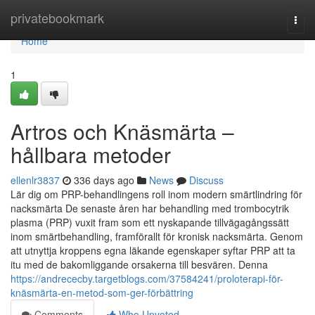
Home
privatebookmark
Togg
navi
Home
1
Artros och Knäsmärta –
hållbara metoder
ellenlr3837
336 days ago
News
Discuss
Lär dig om PRP-behandlingens roll inom modern smärtlindring för
nacksmärta De senaste åren har behandling med trombocytrik
plasma (PRP) vuxit fram som ett nyskapande tillvägagångssätt
inom smärtbehandling, framförallt för kronisk nacksmärta. Genom
att utnyttja kroppens egna läkande egenskaper syftar PRP att ta
itu med de bakomliggande orsakerna till besvären. Denna
https://andrececby.targetblogs.com/37584241/proloterapi-för-
knäsmärta-en-metod-som-ger-förbättring
Comments
Who Upvoted