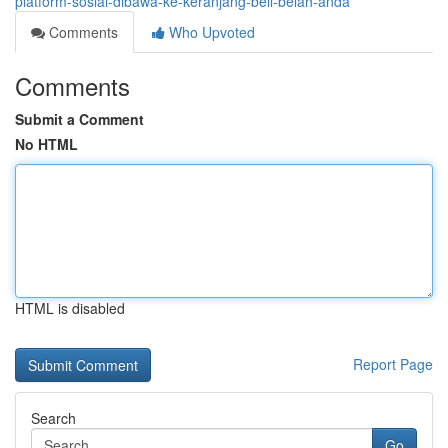
platform-sosial-dibawa-ke-keranjang-beli-belah-anda
Comments
Who Upvoted
Comments
Submit a Comment
No HTML
HTML is disabled
Report Page
Search
Go