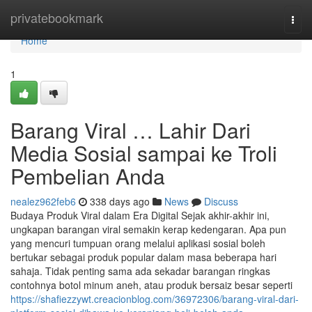
Home
privatebookmark
Togg
navi
Home
1
Barang Viral … Lahir Dari
Media Sosial sampai ke Troli
Pembelian Anda
nealez962feb6
338 days ago
News
Discuss
Budaya Produk Viral dalam Era Digital Sejak akhir-akhir ini,
ungkapan barangan viral semakin kerap kedengaran. Apa pun
yang mencuri tumpuan orang melalui aplikasi sosial boleh
bertukar sebagai produk popular dalam masa beberapa hari
sahaja. Tidak penting sama ada sekadar barangan ringkas
contohnya botol minum aneh, atau produk bersaiz besar seperti
https://shafiezzywt.creacionblog.com/36972306/barang-viral-dari-