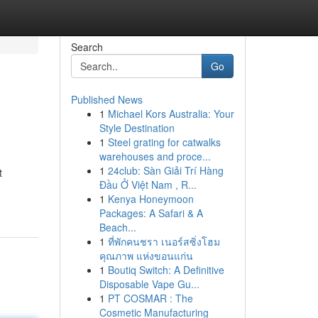
Search
Go
Published News
1
Michael Kors Australia: Your
Style Destination
1
Steel grating for catwalks
warehouses and proce...
1
24club: Sàn Giải Trí Hàng
t
Đầu Ở Việt Nam , R...
1
Kenya Honeymoon
Packages: A Safari & A
Beach...
1
ที่พักคนชรา เนอร์สซิ่งโฮม
คุณภาพ แห่งขอนแก่น
1
Boutiq Switch: A Definitive
Disposable Vape Gu...
1
PT COSMAR : The
Cosmetic Manufacturing