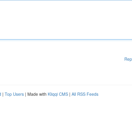
Rep
d
|
Top Users
| Made with
Kliqqi CMS
|
All RSS Feeds