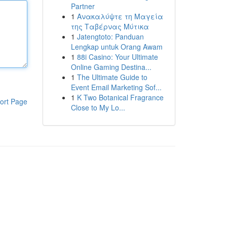
Partner
1
Ανακαλύψτε τη Μαγεία
της Ταβέρνας Μύτικα
1
Jatengtoto: Panduan
Lengkap untuk Orang Awam
1
88i Casino: Your Ultimate
Online Gaming Destina...
1
The Ultimate Guide to
Event Email Marketing Sof...
1
K Two Botanical Fragrance
ort Page
Close to My Lo...