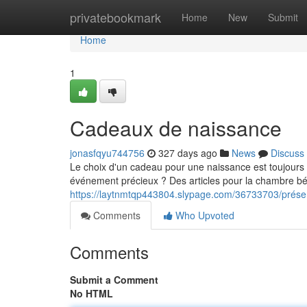
Home
privatebookmark
Home
New
Submit
Home
1
Cadeaux de naissance
jonasfqyu744756
327 days ago
News
Discuss
Le choix d'un cadeau pour une naissance est toujours
événement précieux ? Des articles pour la chambre bébé 
https://laytnmtqp443804.slypage.com/36733703/prése
Comments
Who Upvoted
Comments
Submit a Comment
No HTML