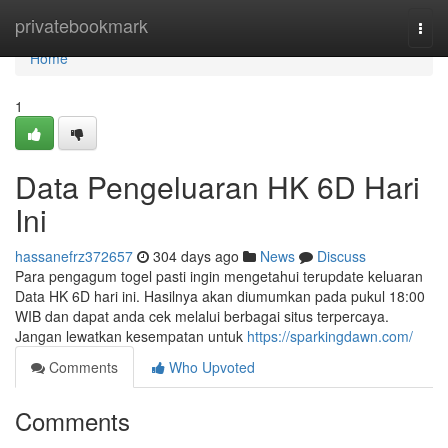
Home
privatebookmark
Togg
navi
Home
1
Data Pengeluaran HK 6D Hari
Ini
hassanefrz372657
304 days ago
News
Discuss
Para pengagum togel pasti ingin mengetahui terupdate keluaran
Data HK 6D hari ini. Hasilnya akan diumumkan pada pukul 18:00
WIB dan dapat anda cek melalui berbagai situs terpercaya.
Jangan lewatkan kesempatan untuk
https://sparkingdawn.com/
Comments
Who Upvoted
Comments