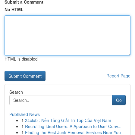
Submit a Comment
No HTML
HTML is disabled
Report Page
Search
Go
Published News
1
24club : Nền Tảng Giải Trí Top Của Việt Nam
1
Recruiting Ideal Users: A Approach to User Conv...
1
Finding the Best Junk Removal Services Near You