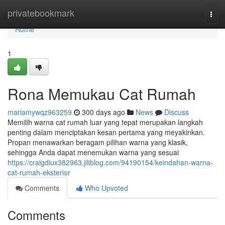
Home
privatebookmark
Togg
navi
Home
1
Rona Memukau Cat Rumah
mariamywqz963259
300 days ago
News
Discuss
Memilih warna cat rumah luar yang tepat merupakan langkah
penting dalam menciptakan kesan pertama yang meyakinkan.
Propan menawarkan beragam pilihan warna yang klasik,
sehingga Anda dapat menemukan warna yang sesuai
https://craigdiux382963.jiliblog.com/94190154/keindahan-warna-
cat-rumah-eksterior
Comments
Who Upvoted
Comments