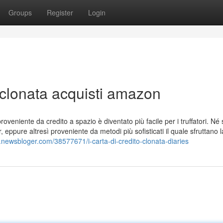
Groups
Register
Login
ta clonata acquisti amazon
veniente da credito a spazio è diventato più facile per i truffatori. Né s
mer, eppure altresì proveniente da metodi più sofisticati il quale sfruttano l
jv.newsbloger.com/38577671/i-carta-di-credito-clonata-diaries