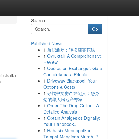
Search
Go
Published News
1
兼职兼差：轻松赚零花钱
1
Ovruxtali: A Comprehensive
Review
1
Qué es un Exchanger: Guía
Completa para Princip...
i stratta
1
Driveway Blackpool: Your
a
Options & Costs
1
寻找中文房产经纪人：您身
边的华人房地产专家
1
Order The Drug Online : A
Detailed Analysis
1
Obtain Analgesics Digitally:
Your Handbook...
1
Rahasia Mendapatkan
Tempat Menginap Murah, P...