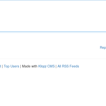
Rep
d
|
Top Users
| Made with
Kliqqi CMS
|
All RSS Feeds