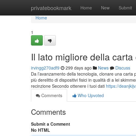
Home
privatebookmark
Home
New
Submit
Home
1
Il lato migliore della car
irvingg270adf9
299 days ago
News
Discuss
Da l’avanzamento della tecnologia, clonare una carta pro
più derelitto di dispositivi fisici in qualità di a lei skim
recinzione Secondo ottenere i tuoi dati
https://deanjki
Comments
Who Upvoted
Comments
Submit a Comment
No HTML