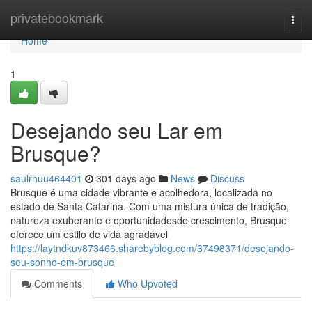
Home
privatebookmark
Togg
navi
Home
1
Desejando seu Lar em
Brusque?
saulrhuu464401
301 days ago
News
Discuss
Brusque é uma cidade vibrante e acolhedora, localizada no
estado de Santa Catarina. Com uma mistura única de tradição,
natureza exuberante e oportunidadesde crescimento, Brusque
oferece um estilo de vida agradável
https://laytndkuv873466.sharebyblog.com/37498371/desejando-
seu-sonho-em-brusque
Comments
Who Upvoted