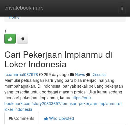
Home
privatebookmark
Togg
navi
Home
1
Cari Pekerjaan Impianmu di
Loker Indonesia
roxannrhal087978
299 days ago
News
Discuss
Memulai petualangan karir yang baru bisa menjadi hal yang
membahagiakan. Di Indonesia, banyak sekali peluang pekerjaan
yang tersedia untuk berbagai macam profesi. Jika kamu sedang
mencari pekerjaan impianmu, kamu
https://one-
bookmark.com/story20333657/temukan-pekerjaan-impianmu-di-
loker-indonesia
Comments
Who Upvoted