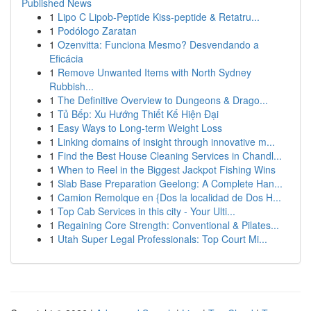
Published News
1
Lipo C Lipob-Peptide Kiss-peptide & Retatru...
1
Podólogo Zaratan
1
Ozenvitta: Funciona Mesmo? Desvendando a
Eficácia
1
Remove Unwanted Items with North Sydney
Rubbish...
1
The Definitive Overview to Dungeons & Drago...
1
Tủ Bếp: Xu Hướng Thiết Kế Hiện Đại
1
Easy Ways to Long-term Weight Loss
1
Linking domains of insight through innovative m...
1
Find the Best House Cleaning Services in Chandl...
1
When to Reel in the Biggest Jackpot Fishing Wins
1
Slab Base Preparation Geelong: A Complete Han...
1
Camion Remolque en {Dos la localidad de Dos H...
1
Top Cab Services in this city - Your Ulti...
1
Regaining Core Strength: Conventional & Pilates...
1
Utah Super Legal Professionals: Top Court Mi...