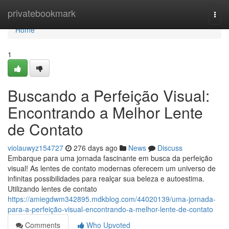
Home
privatebookmark
Togg
navi
Home
1
Buscando a Perfeição Visual:
Encontrando a Melhor Lente
de Contato
violauwyz154727
276 days ago
News
Discuss
Embarque para uma jornada fascinante em busca da perfeição
visual! As lentes de contato modernas oferecem um universo de
infinitas possibilidades para realçar sua beleza e autoestima.
Utilizando lentes de contato
https://amiegdwm342895.mdkblog.com/44020139/uma-jornada-
para-a-perfeição-visual-encontrando-a-melhor-lente-de-contato
Comments
Who Upvoted