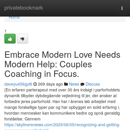
Home
privatebookmark
Togg
navi
Home
1
Embrace Modern Love Needs
Modern Help: Couples
Coaching in Focus.
daveyu456gyl6
269 days ago
News
Discuss
{En erfaren parterapeut med over 30 års indsigt i parforholdets
dynamik tilbyder dybdegående vejledning til jer, der ønsker at
forbedre jeres parforhold. Han har i årenes løb arbejdet med
mange forskellige typer par og har opbygget en solid erfaring i,
hvordan mennesker kan kommunikere bedre og opnå gensidig
forståelse. Gennem
https://skylinereviews.com/2025/06/05/recognizing-and-getting-