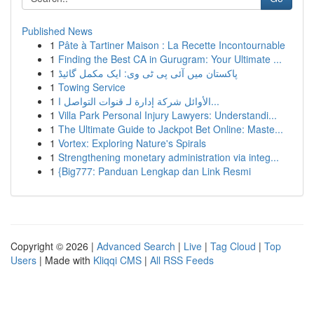
Published News
1
Pâte à Tartiner Maison : La Recette Incontournable
1
Finding the Best CA in Gurugram: Your Ultimate ...
1
پاکستان میں آئی پی ٹی وی: ایک مکمل گائیڈ
1
Towing Service
1
الأوائل شركة إدارة لـ قنوات التواصل ا...
1
Villa Park Personal Injury Lawyers: Understandi...
1
The Ultimate Guide to Jackpot Bet Online: Maste...
1
Vortex: Exploring Nature's Spirals
1
Strengthening monetary administration via integ...
1
{Big777: Panduan Lengkap dan Link Resmi
Copyright © 2026 |
Advanced Search
|
Live
|
Tag Cloud
|
Top
Users
| Made with
Kliqqi CMS
|
All RSS Feeds