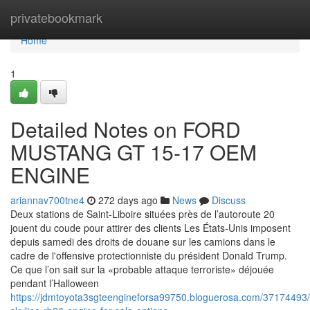
Home
privatebookmark
Home
1
Detailed Notes on FORD
MUSTANG GT 15-17 OEM
ENGINE
ariannav700tne4
272 days ago
News
Discuss
Deux stations de Saint-Liboire situées près de l’autoroute 20
jouent du coude pour attirer des clients Les États-Unis imposent
depuis samedi des droits de douane sur les camions dans le
cadre de l'offensive protectionniste du président Donald Trump.
Ce que l’on sait sur la «probable attaque terroriste» déjouée
pendant l’Halloween
https://jdmtoyota3sgteengineforsa99750.bloguerosa.com/37174493/