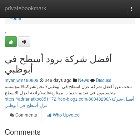
Home
privatebookmark
Togg
navi
Home
1
أفضل شركة برود أسطح في
أبوظبي
myanjwm180809
246 days ago
News
Discuss
تبحث عن أفضل شركة عزل اسطح في أبوظبي؟ نحن/شركتنا/المؤسسة
متخصصون في تقديم خدمات ممتازة/فائقة/رائعة لعزل الاسطح
https://adrianatkbc851172.free-blogz.com/86048296/أفضل-شركة-
عزل-أسطح-في-أبوظبي
Comments
Who Upvoted
Comments