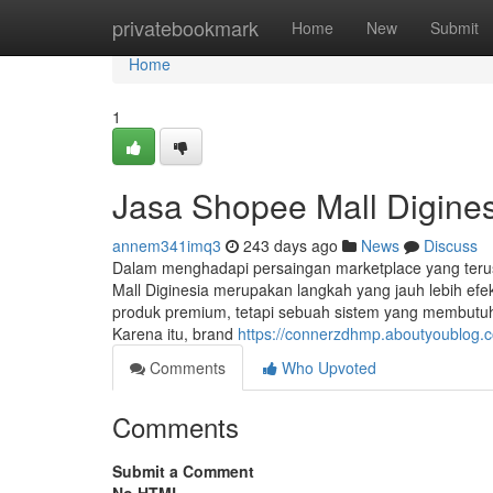
Home
privatebookmark
Home
New
Submit
Home
1
Jasa Shopee Mall Digine
annem341imq3
243 days ago
News
Discuss
Dalam menghadapi persaingan marketplace yang ter
Mall Diginesia merupakan langkah yang jauh lebih efe
produk premium, tetapi sebuah sistem yang membutuhka
Karena itu, brand
https://connerzdhmp.aboutyoublog.
Comments
Who Upvoted
Comments
Submit a Comment