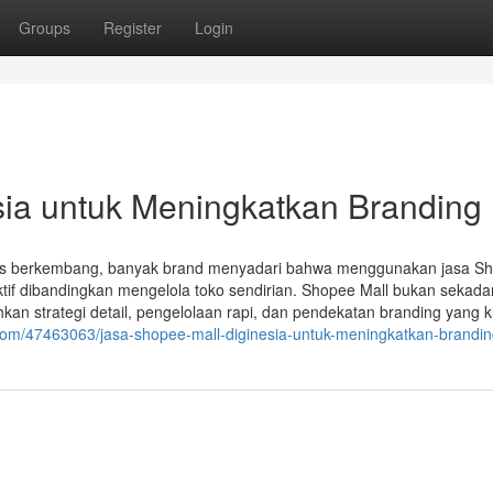
Groups
Register
Login
sia untuk Meningkatkan Branding
us berkembang, banyak brand menyadari bahwa menggunakan jasa S
ktif dibandingkan mengelola toko sendirian. Shopee Mall bukan sekada
n strategi detail, pengelolaan rapi, dan pendekatan branding yang k
com/47463063/jasa-shopee-mall-diginesia-untuk-meningkatkan-brandi