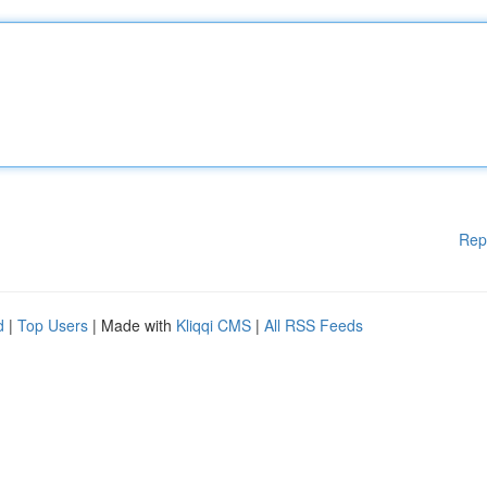
Rep
d
|
Top Users
| Made with
Kliqqi CMS
|
All RSS Feeds