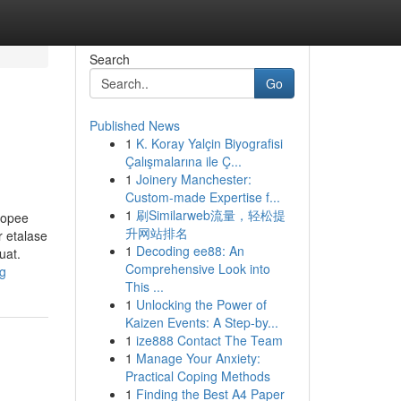
Search
Go
Published News
1
K. Koray Yalçin Biyografisi
Çalışmalarına ile Ç...
1
Joinery Manchester:
Custom-made Expertise f...
1
刷Similarweb流量，轻松提
hopee
升网站排名
r etalase
1
Decoding ee88: An
uat.
Comprehensive Look into
ng
This ...
1
Unlocking the Power of
Kaizen Events: A Step-by...
1
ize888 Contact The Team
1
Manage Your Anxiety:
Practical Coping Methods
1
Finding the Best A4 Paper