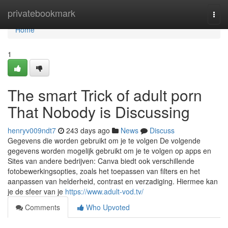
Home
privatebookmark
Togg
navi
Home
1
The smart Trick of adult porn
That Nobody is Discussing
henryv009ndt7
243 days ago
News
Discuss
Gegevens die worden gebruikt om je te volgen De volgende
gegevens worden mogelijk gebruikt om je te volgen op apps en
Sites van andere bedrijven: Canva biedt ook verschillende
fotobewerkingsopties, zoals het toepassen van filters en het
aanpassen van helderheid, contrast en verzadiging. Hiermee kan
je de sfeer van je
https://www.adult-vod.tv/
Comments
Who Upvoted