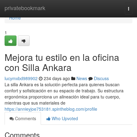
Home
privatebookmark
Togg
navi
Home
1
Mejora tu estilo en la oficina
con Silla Ankara
lucymxbd989902
234 days ago
News
Discuss
La silla Ankara es la solución perfecta para quienes buscan
confort y sofisticación en su espacio de trabajo. Su estructura
ergonómica proporciona un alineación ideal para tu cuerpo,
mientras que sus materiales de
https://annieyjoe753181.spintheblog.com/profile
Comments
Who Upvoted
Comments