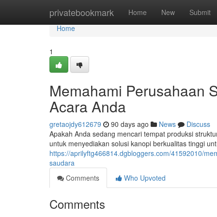
Home
privatebookmark
Home
New
Submit
Home
1
Memahami Perusahaan Str
Acara Anda
gretaojdy612679
90 days ago
News
Discuss
Apakah Anda sedang mencari tempat produksi struktu
untuk menyediakan solusi kanopi berkualitas tinggi un
https://aprilyftg466814.dgbloggers.com/41592010/me
saudara
Comments
Who Upvoted
Comments