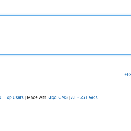
Rep
d
|
Top Users
| Made with
Kliqqi CMS
|
All RSS Feeds