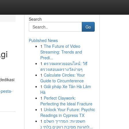
Search
Go
Published News
1
The Future of Video
gi
Streaming: Trends and
Predi...
1
ตรวจผลหวยออนไลน์: วิธี
ตรวจสอบผลรางวัลง่ายๆ
1
Calculate Circles: Your
dedikasi
Guide to Circumference
1
Giải pháp Xe Tân Hà Lâm
-pesta-
Hà
1
Perfect Claywork:
Perfecting the Ideal Fracture
1
Unlock Your Future: Psychic
Readings in Cypress TX
1
חשפניות: המדריך השלם
לחגיגת מסיבת רווקים בלתי נ...