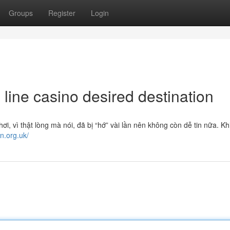
Groups
Register
Login
 line casino desired destination
ơi, vì thật lòng mà nói, đã bị “hớ” vài lần nên không còn dễ tin nữa. K
n.org.uk/