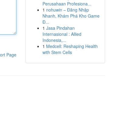
Perusahaan Profesiona...
1
nohuwin – Đăng Nhập
Nhanh, Khám Phá Kho Game
Đ...
1
Jasa Pindahan
Internasional : Allied
Indonesia,...
1
Medcell: Reshaping Health
with Stem Cells
ort Page