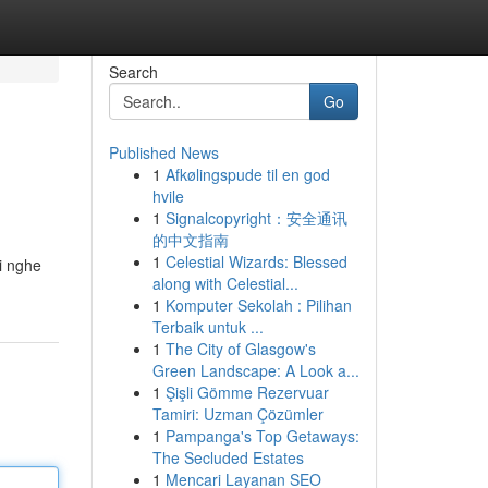
Search
Go
Published News
1
Afkølingspude til en god
hvile
1
Signalcopyright：安全通讯
的中文指南
1
Celestial Wizards: Blessed
hi nghe
along with Celestial...
1
Komputer Sekolah : Pilihan
Terbaik untuk ...
1
The City of Glasgow's
Green Landscape: A Look a...
1
Şişli Gömme Rezervuar
Tamiri: Uzman Çözümler
1
Pampanga's Top Getaways:
The Secluded Estates
1
Mencari Layanan SEO