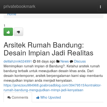
Home
privatebookmark
Togg
navi
Home
1
Arsitek Rumah Bandung:
Desain Impian Jadi Realitas
delilahznnk024991
88 days ago
News
Discuss
Memimpikan rumah impian di Bandung?. Ketahui arsitek rumah
bandung terbaik untuk mewujudkan desain khas anda. Dari
desain kontemporer, arsitek berpengalaman kami siap membantu
mewujudkan impian anda menjadi kenyataan.
https://janezsxu984968.goabroadblog.com/39479515/kontraktor-
rumah-bandung-mengujudkan-mimpi-jadi-kenyataan
Comments
Who Upvoted