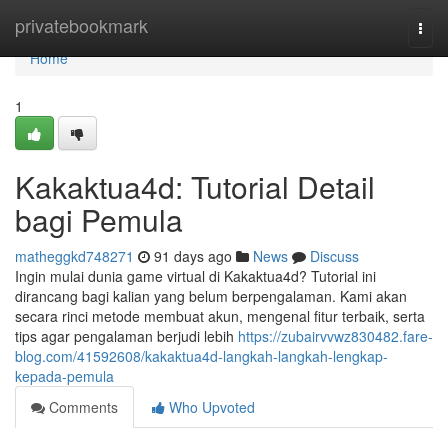
Home
privatebookmark
Togg
navi
Home
1
Kakaktua4d: Tutorial Detail
bagi Pemula
matheggkd748271
91 days ago
News
Discuss
Ingin mulai dunia game virtual di Kakaktua4d? Tutorial ini
dirancang bagi kalian yang belum berpengalaman. Kami akan
secara rinci metode membuat akun, mengenal fitur terbaik, serta
tips agar pengalaman berjudi lebih
https://zubairvvwz830482.fare-
blog.com/41592608/kakaktua4d-langkah-langkah-lengkap-
kepada-pemula
Comments
Who Upvoted