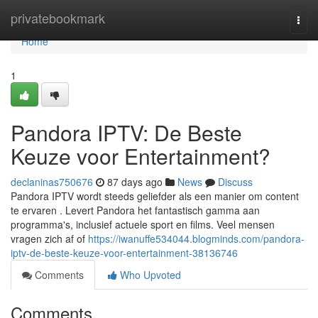
Home
privatebookmark
Togg
navi
Home
1
Pandora IPTV: De Beste
Keuze voor Entertainment?
declaninas750676
87 days ago
News
Discuss
Pandora IPTV wordt steeds geliefder als een manier om content
te ervaren . Levert Pandora het fantastisch gamma aan
programma's, inclusief actuele sport en films. Veel mensen
vragen zich af of
https://iwanuffe534044.blogminds.com/pandora-
iptv-de-beste-keuze-voor-entertainment-38136746
Comments
Who Upvoted
Comments