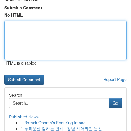
Submit a Comment
No HTML
HTML is disabled
Report Page
Search
Go
Published News
1
Barack Obama's Enduring Impact
1
두피문신 잘하는 업체 , 강남 헤어라인 문신