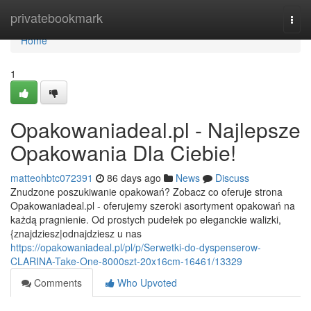
Home
privatebookmark
Togg
navi
Home
1
Opakowaniadeal.pl - Najlepsze
Opakowania Dla Ciebie!
matteohbtc072391
86 days ago
News
Discuss
Znudzone poszukiwanie opakowań? Zobacz co oferuje strona
Opakowaniadeal.pl - oferujemy szeroki asortyment opakowań na
każdą pragnienie. Od prostych pudełek po eleganckie walizki,
{znajdziesz|odnajdziesz u nas
https://opakowaniadeal.pl/pl/p/Serwetki-do-dyspenserow-
CLARINA-Take-One-8000szt-20x16cm-16461/13329
Comments
Who Upvoted