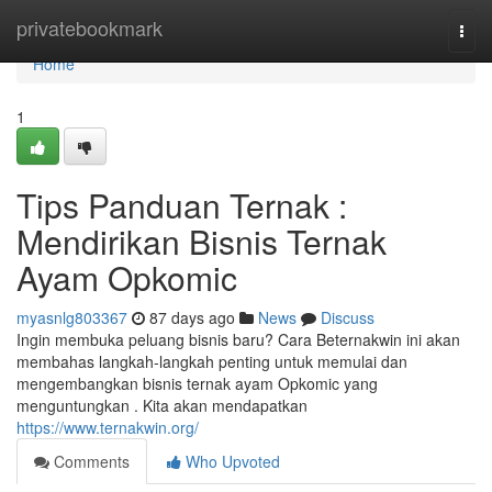
Home
privatebookmark
Togg
navi
Home
1
Tips Panduan Ternak :
Mendirikan Bisnis Ternak
Ayam Opkomic
myasnlg803367
87 days ago
News
Discuss
Ingin membuka peluang bisnis baru? Cara Beternakwin ini akan
membahas langkah-langkah penting untuk memulai dan
mengembangkan bisnis ternak ayam Opkomic yang
menguntungkan . Kita akan mendapatkan
https://www.ternakwin.org/
Comments
Who Upvoted