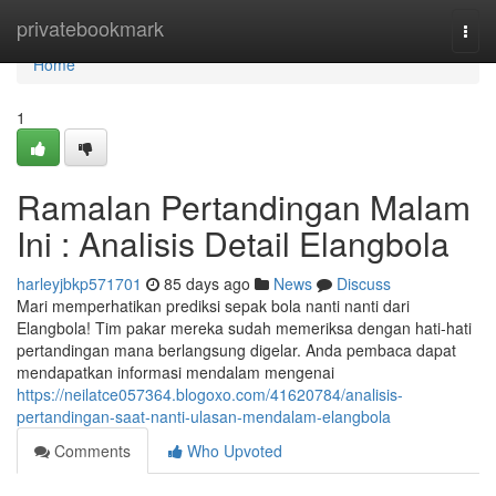
Home
privatebookmark
Togg
navi
Home
1
Ramalan Pertandingan Malam
Ini : Analisis Detail Elangbola
harleyjbkp571701
85 days ago
News
Discuss
Mari memperhatikan prediksi sepak bola nanti nanti dari
Elangbola! Tim pakar mereka sudah memeriksa dengan hati-hati
pertandingan mana berlangsung digelar. Anda pembaca dapat
mendapatkan informasi mendalam mengenai
https://neilatce057364.blogoxo.com/41620784/analisis-
pertandingan-saat-nanti-ulasan-mendalam-elangbola
Comments
Who Upvoted