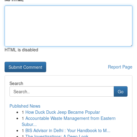
HTML is disabled
Report Page
Search
Go
Published News
1
How Duck Duck Jeep Became Popular
1
Accountable Waste Management from Eastern
Subur...
1
BIS Advisor in Delhi : Your Handbook to M...
1
The Investigations: A Deep Look