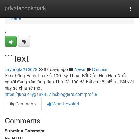
Home
privatebookmark
Togg
navi
Home
1
```text
zaynngta210679
87 days ago
News
Discuss
Siêu Đẳng Bạch Thủ Đề 100: Kỹ Thuật Bắt Cầu Độc Đáo Nhiều
người đang săn lùng Bàn Thủ Đề 100 để bắt cơ hội hiếm . Bài viết
này sẽ chia sẻ một
https://junaidiiyg189487.bcbloggers.com/profile
Comments
Who Upvoted
Comments
Submit a Comment
No HTML