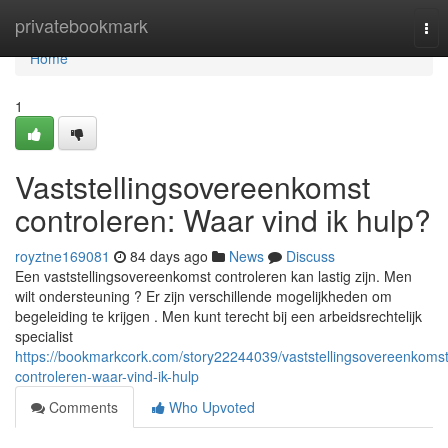
Home
privatebookmark
Tog
nav
Home
1
Vaststellingsovereenkomst
controleren: Waar vind ik hulp?
royztne169081
84 days ago
News
Discuss
Een vaststellingsovereenkomst controleren kan lastig zijn. Men
wilt ondersteuning ? Er zijn verschillende mogelijkheden om
begeleiding te krijgen . Men kunt terecht bij een arbeidsrechtelijk
specialist
https://bookmarkcork.com/story22244039/vaststellingsovereenkomst
controleren-waar-vind-ik-hulp
Comments
Who Upvoted