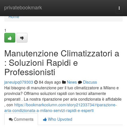
Home
privatebookmark
Togg
navi
Home
1
Manutenzione Climatizzatori a
: Soluzioni Rapidi e
Professionisti
janeuipq079303
84 days ago
News
Discuss
Hai bisogno di manutenzione per il tuo climatizzatore a Milano e
provincia? Offriamo soluzioni rapidi con tecnici altamente
preparati . La nostra riparazione per aria condizionata è affidabile
, con
https://bookmarkcolumn.com/story21233734/riparazione-
aria-condizionata-a-milano-servizi-rapidi-e-esperti
Comments
Who Upvoted