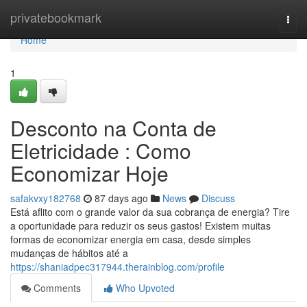
Home
privatebookmark
Togg
navi
Home
1
Desconto na Conta de
Eletricidade : Como
Economizar Hoje
safakvxy182768
87 days ago
News
Discuss
Está aflito com o grande valor da sua cobrança de energia? Tire
a oportunidade para reduzir os seus gastos! Existem muitas
formas de economizar energia em casa, desde simples
mudanças de hábitos até a
https://shaniadpec317944.therainblog.com/profile
Comments
Who Upvoted