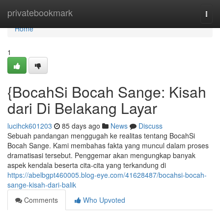
Home
privatebookmark
Togg
navi
Home
1
{BocahSi Bocah Sange: Kisah
dari Di Belakang Layar
lucihck601203
85 days ago
News
Discuss
Sebuah pandangan menggugah ke realitas tentang BocahSi
Bocah Sange. Kami membahas fakta yang muncul dalam proses
dramatisasi tersebut. Penggemar akan mengungkap banyak
aspek kendala beserta cita-cita yang terkandung di
https://abelbgpt460005.blog-eye.com/41628487/bocahsi-bocah-
sange-kisah-dari-balik
Comments
Who Upvoted