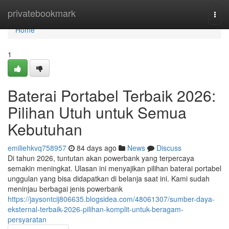
Home
privatebookmark
Togg
navi
Home
1
Baterai Portabel Terbaik 2026:
Pilihan Utuh untuk Semua
Kebutuhan
emiliehkvq758957
84 days ago
News
Discuss
Di tahun 2026, tuntutan akan powerbank yang terpercaya
semakin meningkat. Ulasan ini menyajikan pilihan baterai portabel
unggulan yang bisa didapatkan di belanja saat ini. Kami sudah
meninjau berbagai jenis powerbank
https://jaysontcij806635.blogsidea.com/48061307/sumber-daya-
eksternal-terbaik-2026-pilihan-komplit-untuk-beragam-
persyaratan