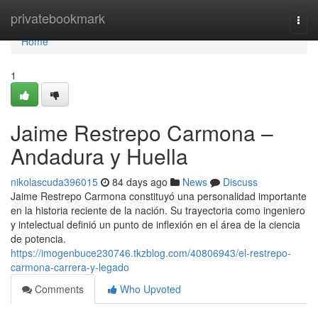
Home
privatebookmark
Togg
navi
Home
1
Jaime Restrepo Carmona –
Andadura y Huella
nikolascuda396015
84 days ago
News
Discuss
Jaime Restrepo Carmona constituyó una personalidad importante
en la historia reciente de la nación. Su trayectoria como ingeniero
y intelectual definió un punto de inflexión en el área de la ciencia
de potencia.
https://imogenbuce230746.tkzblog.com/40806943/el-restrepo-
carmona-carrera-y-legado
Comments
Who Upvoted