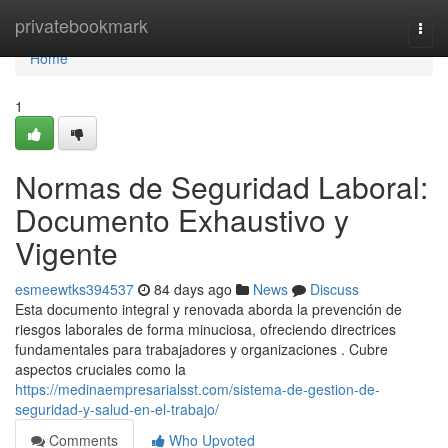
Home
privatebookmark
Togg
navi
Home
1
Normas de Seguridad Laboral:
Documento Exhaustivo y
Vigente
esmeewtks394537
84 days ago
News
Discuss
Esta documento integral y renovada aborda la prevención de
riesgos laborales de forma minuciosa, ofreciendo directrices
fundamentales para trabajadores y organizaciones . Cubre
aspectos cruciales como la
https://medinaempresarialsst.com/sistema-de-gestion-de-
seguridad-y-salud-en-el-trabajo/
Comments
Who Upvoted