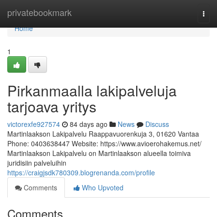
Home
privatebookmark
Togg
navi
Home
1
Pirkanmaalla lakipalveluja
tarjoava yritys
victorexfe927574
84 days ago
News
Discuss
Martinlaakson Lakipalvelu Raappavuorenkuja 3, 01620 Vantaa
Phone: 0403638447 Website: https://www.avioerohakemus.net/
Martinlaakson Lakipalvelu on Martinlaakson alueella toimiva
juridisiin palveluihin
https://craigjsdk780309.blogrenanda.com/profile
Comments
Who Upvoted
Comments